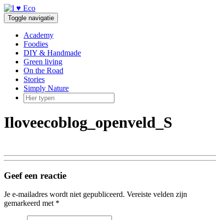
Doorgaan
naar
Toggle navigatie
inhoud
Academy
Foodies
DIY & Handmade
Green living
On the Road
Stories
Simply Nature
Iloveecoblog_openveld_S
Geef een reactie
Je e-mailadres wordt niet gepubliceerd.
Vereiste velden zijn
gemarkeerd met
*