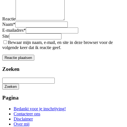
Reactie
Naam
*
E-mailadres
*
Site
Bewaar mijn naam, e-mail, en site in deze browser voor de
volgende keer dat ik reactie geef.
Zoeken
Zoeken
Het
zoeken
Pagina
is
aan
Bedankt voor je inschrijving!
de
Contacteer ons
gang
Disclaimer
Over mij