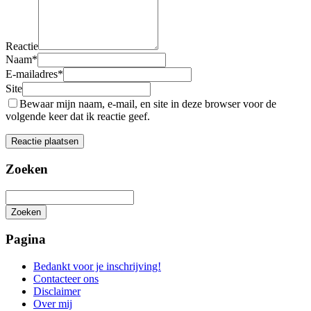
Reactie
Naam
*
E-mailadres
*
Site
Bewaar mijn naam, e-mail, en site in deze browser voor de
volgende keer dat ik reactie geef.
Zoeken
Zoeken
Het
zoeken
Pagina
is
aan
Bedankt voor je inschrijving!
de
Contacteer ons
gang
Disclaimer
Over mij