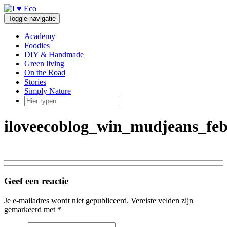
Doorgaan
naar
Toggle navigatie
inhoud
Academy
Foodies
DIY & Handmade
Green living
On the Road
Stories
Simply Nature
iloveecoblog_win_mudjeans_fe
Geef een reactie
Je e-mailadres wordt niet gepubliceerd.
Vereiste velden zijn
gemarkeerd met
*