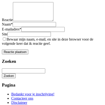
Reactie
Naam
*
E-mailadres
*
Site
Bewaar mijn naam, e-mail, en site in deze browser voor de
volgende keer dat ik reactie geef.
Zoeken
Zoeken
Het
zoeken
Pagina
is
aan
Bedankt voor je inschrijving!
de
Contacteer ons
gang
Disclaimer