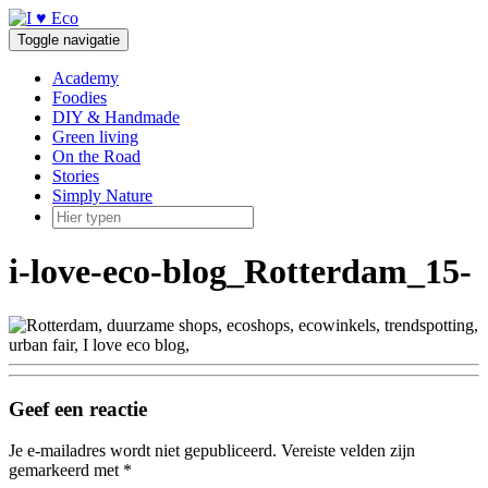
Doorgaan
naar
Toggle navigatie
inhoud
Academy
Foodies
DIY & Handmade
Green living
On the Road
Stories
Simply Nature
i-love-eco-blog_Rotterdam_15-
Geef een reactie
Je e-mailadres wordt niet gepubliceerd.
Vereiste velden zijn
gemarkeerd met
*