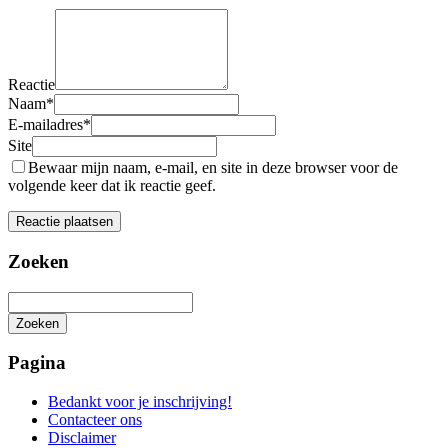
Reactie
Naam
*
E-mailadres
*
Site
Bewaar mijn naam, e-mail, en site in deze browser voor de
volgende keer dat ik reactie geef.
Zoeken
Zoeken
Het
zoeken
Pagina
is
aan
Bedankt voor je inschrijving!
de
Contacteer ons
gang
Disclaimer