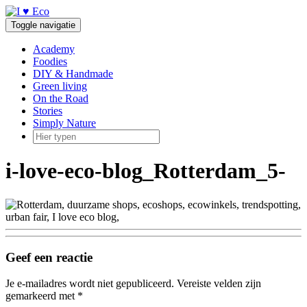
Doorgaan
naar
Toggle navigatie
inhoud
Academy
Foodies
DIY & Handmade
Green living
On the Road
Stories
Simply Nature
i-love-eco-blog_Rotterdam_5-
Geef een reactie
Je e-mailadres wordt niet gepubliceerd.
Vereiste velden zijn
gemarkeerd met
*