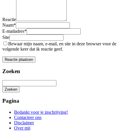
Reactie
Naam
*
E-mailadres
*
Site
Bewaar mijn naam, e-mail, en site in deze browser voor de
volgende keer dat ik reactie geef.
Zoeken
Zoeken
Het
zoeken
Pagina
is
aan
Bedankt voor je inschrijving!
de
Contacteer ons
gang
Disclaimer
Over mij