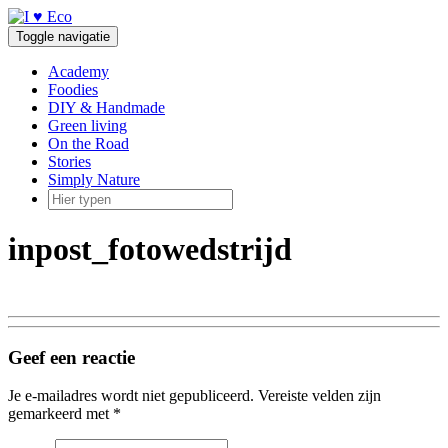
Doorgaan
naar
Toggle navigatie
inhoud
Academy
Foodies
DIY & Handmade
Green living
On the Road
Stories
Simply Nature
inpost_fotowedstrijd
Geef een reactie
Je e-mailadres wordt niet gepubliceerd.
Vereiste velden zijn
gemarkeerd met
*