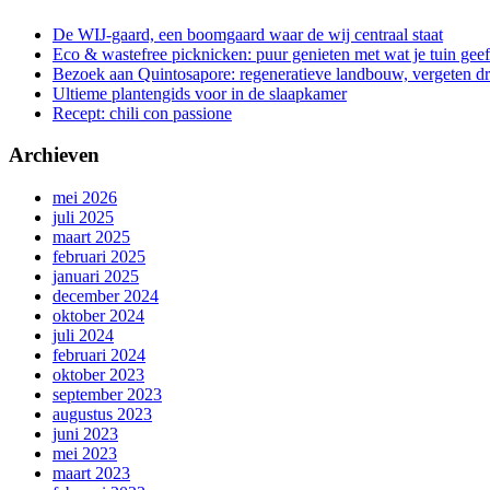
De WIJ-gaard, een boomgaard waar de wij centraal staat
Eco & wastefree picknicken: puur genieten met wat je tuin geef
Bezoek aan Quintosapore: regeneratieve landbouw, vergeten 
Ultieme plantengids voor in de slaapkamer
Recept: chili con passione
Archieven
mei 2026
juli 2025
maart 2025
februari 2025
januari 2025
december 2024
oktober 2024
juli 2024
februari 2024
oktober 2023
september 2023
augustus 2023
juni 2023
mei 2023
maart 2023