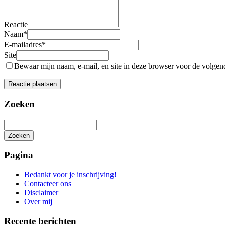
Reactie
Naam
*
E-mailadres
*
Site
Bewaar mijn naam, e-mail, en site in deze browser voor de volgende
Zoeken
Zoeken
Het
zoeken
Pagina
is
aan
Bedankt voor je inschrijving!
de
Contacteer ons
gang
Disclaimer
Over mij
Recente berichten