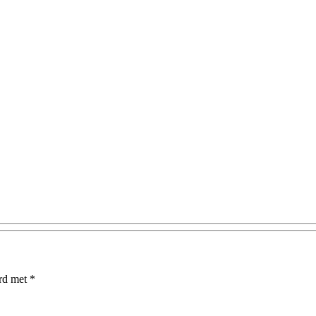
erd met
*