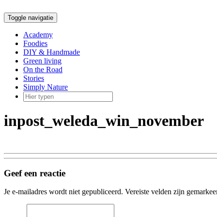
Doorgaan
naar
Toggle navigatie
inhoud
Academy
Foodies
DIY & Handmade
Green living
On the Road
Stories
Simply Nature
inpost_weleda_win_november
Geef een reactie
Je e-mailadres wordt niet gepubliceerd.
Vereiste velden zijn gemarke