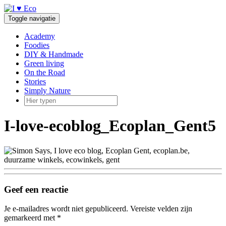
Doorgaan
naar
Toggle navigatie
inhoud
Academy
Foodies
DIY & Handmade
Green living
On the Road
Stories
Simply Nature
I-love-ecoblog_Ecoplan_Gent5
Geef een reactie
Je e-mailadres wordt niet gepubliceerd.
Vereiste velden zijn
gemarkeerd met
*