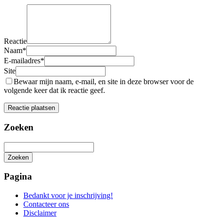
Reactie
Naam
*
E-mailadres
*
Site
Bewaar mijn naam, e-mail, en site in deze browser voor de
volgende keer dat ik reactie geef.
Zoeken
Zoeken
Het
zoeken
Pagina
is
aan
Bedankt voor je inschrijving!
de
Contacteer ons
gang
Disclaimer