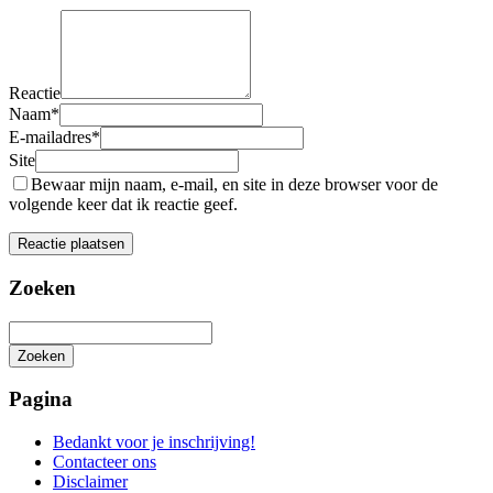
Reactie
Naam
*
E-mailadres
*
Site
Bewaar mijn naam, e-mail, en site in deze browser voor de
volgende keer dat ik reactie geef.
Zoeken
Zoeken
Het
zoeken
Pagina
is
aan
Bedankt voor je inschrijving!
de
Contacteer ons
gang
Disclaimer