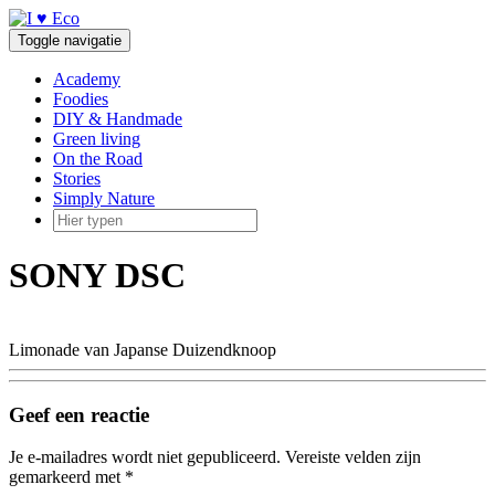
Doorgaan
naar
Toggle navigatie
inhoud
Academy
Foodies
DIY & Handmade
Green living
On the Road
Stories
Simply Nature
SONY DSC
Limonade van Japanse Duizendknoop
Geef een reactie
Je e-mailadres wordt niet gepubliceerd.
Vereiste velden zijn
gemarkeerd met
*