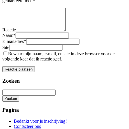
gemarkeerd met
*
Reactie
Naam
*
E-mailadres
*
Site
Bewaar mijn naam, e-mail, en site in deze browser voor de
volgende keer dat ik reactie geef.
Zoeken
Zoeken
Het
zoeken
Pagina
is
aan
Bedankt voor je inschrijving!
de
Contacteer ons