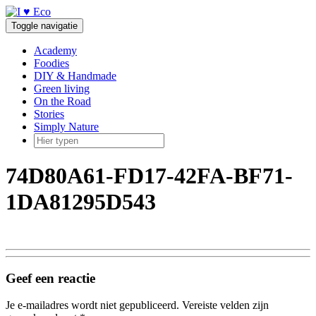
Doorgaan
naar
Toggle navigatie
inhoud
Academy
Foodies
DIY & Handmade
Green living
On the Road
Stories
Simply Nature
74D80A61-FD17-42FA-BF71-
1DA81295D543
Geef een reactie
Je e-mailadres wordt niet gepubliceerd.
Vereiste velden zijn