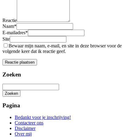
Reactie
Naam
*
E-mailadres
*
Site
Bewaar mijn naam, e-mail, en site in deze browser voor de
volgende keer dat ik reactie geef.
Zoeken
Zoeken
Het
zoeken
Pagina
is
aan
Bedankt voor je inschrijving!
de
Contacteer ons
gang
Disclaimer
Over mij