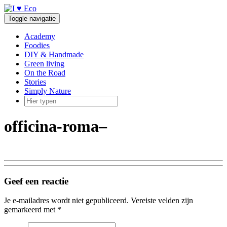
Doorgaan
naar
Toggle navigatie
inhoud
Academy
Foodies
DIY & Handmade
Green living
On the Road
Stories
Simply Nature
officina-roma–
Geef een reactie
Je e-mailadres wordt niet gepubliceerd.
Vereiste velden zijn
gemarkeerd met
*