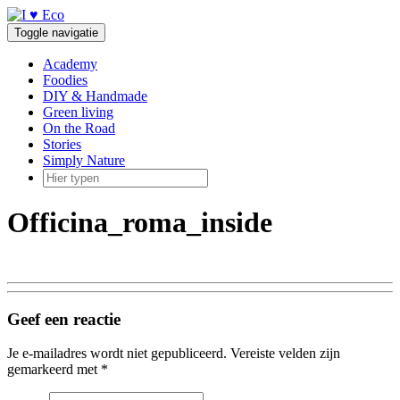
Doorgaan
naar
Toggle navigatie
inhoud
Academy
Foodies
DIY & Handmade
Green living
On the Road
Stories
Simply Nature
Officina_roma_inside
Geef een reactie
Je e-mailadres wordt niet gepubliceerd.
Vereiste velden zijn
gemarkeerd met
*