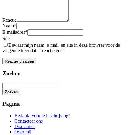
Reactie
Naam
*
E-mailadres
*
Site
Bewaar mijn naam, e-mail, en site in deze browser voor de
volgende keer dat ik reactie geef.
Zoeken
Zoeken
Het
zoeken
Pagina
is
aan
Bedankt voor je inschrijving!
de
Contacteer ons
gang
Disclaimer
Over mij