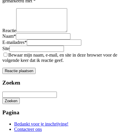
gemarkeerd met
*
Reactie
Naam
*
E-mailadres
*
Site
Bewaar mijn naam, e-mail, en site in deze browser voor de
volgende keer dat ik reactie geef.
Zoeken
Zoeken
Het
zoeken
Pagina
is
aan
Bedankt voor je inschrijving!
de
Contacteer ons