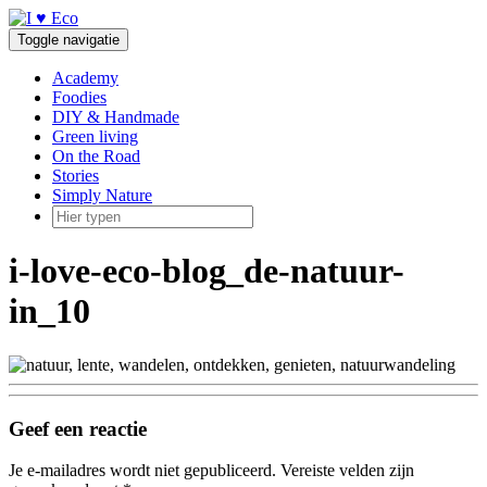
Doorgaan
naar
Toggle navigatie
inhoud
Academy
Foodies
DIY & Handmade
Green living
On the Road
Stories
Simply Nature
i-love-eco-blog_de-natuur-
in_10
Geef een reactie
Je e-mailadres wordt niet gepubliceerd.
Vereiste velden zijn