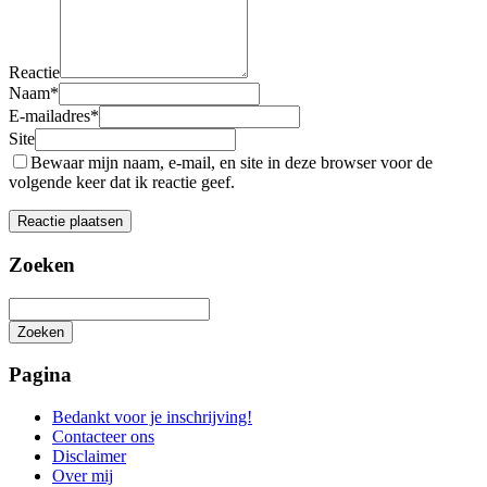
Reactie
Naam
*
E-mailadres
*
Site
Bewaar mijn naam, e-mail, en site in deze browser voor de
volgende keer dat ik reactie geef.
Zoeken
Zoeken
Het
zoeken
Pagina
is
aan
Bedankt voor je inschrijving!
de
Contacteer ons
gang
Disclaimer
Over mij