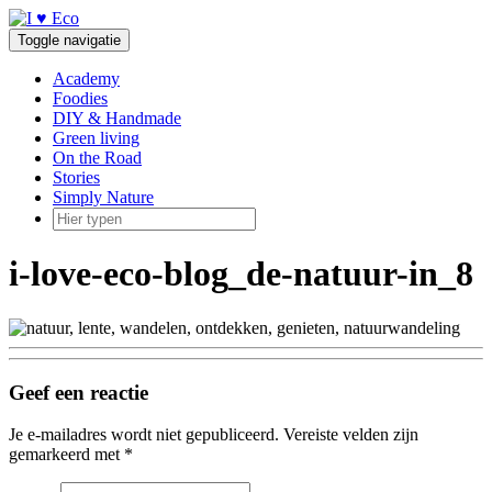
Doorgaan
naar
Toggle navigatie
inhoud
Academy
Foodies
DIY & Handmade
Green living
On the Road
Stories
Simply Nature
i-love-eco-blog_de-natuur-in_8
Geef een reactie
Je e-mailadres wordt niet gepubliceerd.
Vereiste velden zijn
gemarkeerd met
*