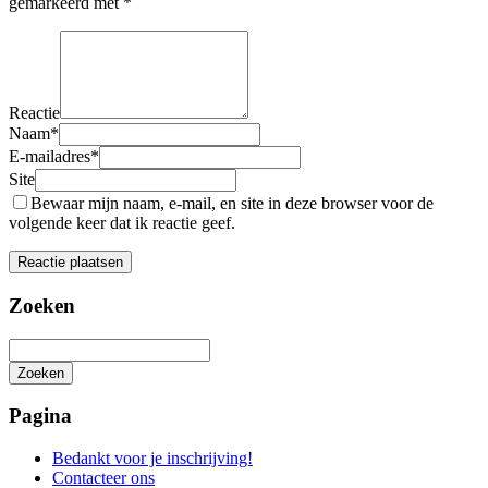
gemarkeerd met
*
Reactie
Naam
*
E-mailadres
*
Site
Bewaar mijn naam, e-mail, en site in deze browser voor de
volgende keer dat ik reactie geef.
Zoeken
Zoeken
Het
zoeken
Pagina
is
aan
Bedankt voor je inschrijving!
de
Contacteer ons