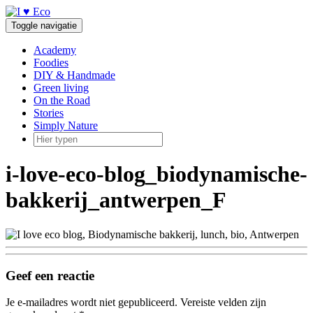
Doorgaan
naar
Toggle navigatie
inhoud
Academy
Foodies
DIY & Handmade
Green living
On the Road
Stories
Simply Nature
i-love-eco-blog_biodynamische-
bakkerij_antwerpen_F
Geef een reactie
Je e-mailadres wordt niet gepubliceerd.
Vereiste velden zijn