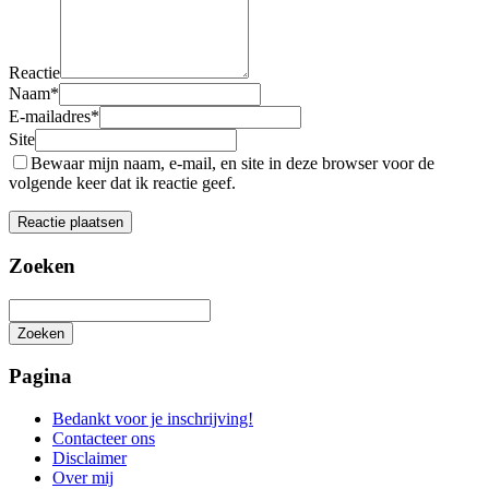
Reactie
Naam
*
E-mailadres
*
Site
Bewaar mijn naam, e-mail, en site in deze browser voor de
volgende keer dat ik reactie geef.
Zoeken
Zoeken
Het
zoeken
Pagina
is
aan
Bedankt voor je inschrijving!
de
Contacteer ons
gang
Disclaimer
Over mij