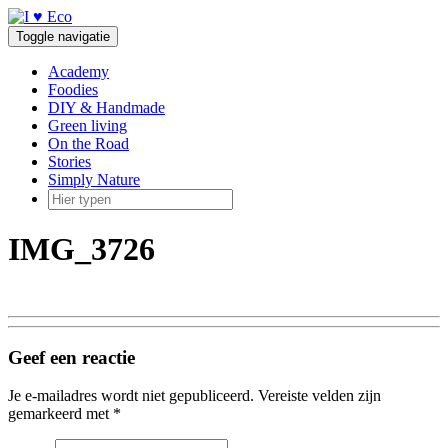
Doorgaan
naar
Toggle navigatie
inhoud
Academy
Foodies
DIY & Handmade
Green living
On the Road
Stories
Simply Nature
IMG_3726
Geef een reactie
Je e-mailadres wordt niet gepubliceerd.
Vereiste velden zijn
gemarkeerd met
*