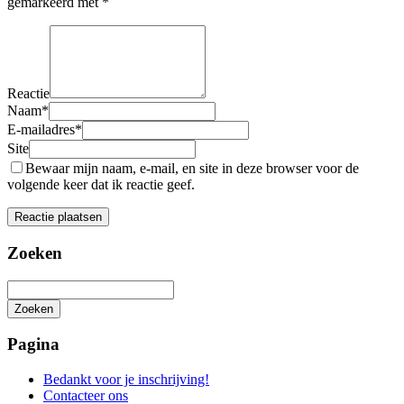
gemarkeerd met
*
Reactie
Naam
*
E-mailadres
*
Site
Bewaar mijn naam, e-mail, en site in deze browser voor de
volgende keer dat ik reactie geef.
Zoeken
Zoeken
Het
zoeken
Pagina
is
aan
Bedankt voor je inschrijving!
de
Contacteer ons