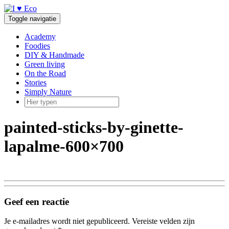
Doorgaan
naar
Toggle navigatie
inhoud
Academy
Foodies
DIY & Handmade
Green living
On the Road
Stories
Simply Nature
painted-sticks-by-ginette-
lapalme-600×700
Geef een reactie
Je e-mailadres wordt niet gepubliceerd.
Vereiste velden zijn