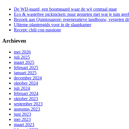
De WIJ-gaard, een boomgaard waar de wij centraal staat
Eco & wastefree picknicken: puur genieten met wat je tuin geef
Bezoek aan Quintosapore: regeneratieve landbouw, vergeten 
Ultieme plantengids voor in de slaapkamer
Recept: chili con passione
Archieven
mei 2026
juli 2025
maart 2025
februari 2025
januari 2025
december 2024
oktober 2024
juli 2024
februari 2024
oktober 2023
september 2023
augustus 2023
juni 2023
mei 2023
maart 2023