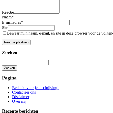
Reactie
Naam
*
E-mailadres
*
Site
Bewaar mijn naam, e-mail, en site in deze browser voor de volgende
Zoeken
Zoeken
Het
zoeken
Pagina
is
aan
Bedankt voor je inschrijving!
de
Contacteer ons
gang
Disclaimer
Over mij
Recente berichten