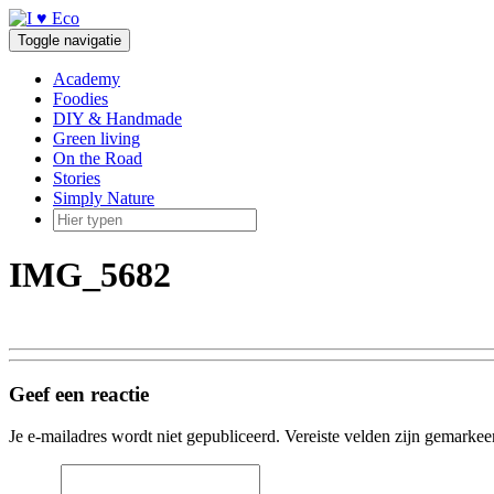
Doorgaan
naar
Toggle navigatie
inhoud
Academy
Foodies
DIY & Handmade
Green living
On the Road
Stories
Simply Nature
IMG_5682
Geef een reactie
Je e-mailadres wordt niet gepubliceerd.
Vereiste velden zijn gemarke