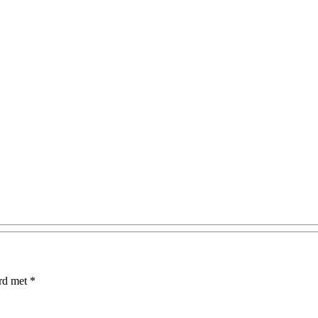
erd met
*