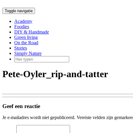
Doorgaan
naar
Toggle navigatie
inhoud
Academy
Foodies
DIY & Handmade
Green living
On the Road
Stories
Simply Nature
Pete-Oyler_rip-and-tatter
Geef een reactie
Je e-mailadres wordt niet gepubliceerd.
Vereiste velden zijn gemarke