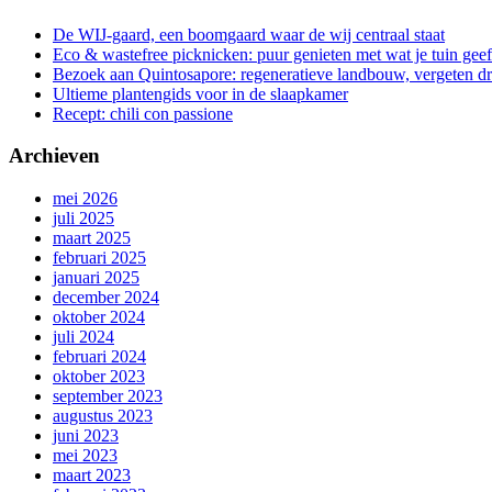
De WIJ-gaard, een boomgaard waar de wij centraal staat
Eco & wastefree picknicken: puur genieten met wat je tuin geef
Bezoek aan Quintosapore: regeneratieve landbouw, vergeten 
Ultieme plantengids voor in de slaapkamer
Recept: chili con passione
Archieven
mei 2026
juli 2025
maart 2025
februari 2025
januari 2025
december 2024
oktober 2024
juli 2024
februari 2024
oktober 2023
september 2023
augustus 2023
juni 2023
mei 2023
maart 2023