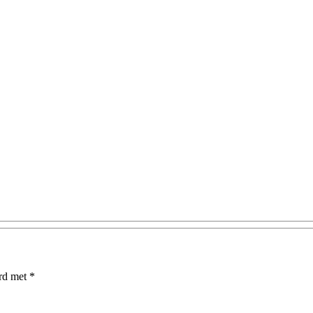
erd met
*