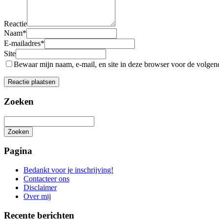
Reactie
Naam
*
E-mailadres
*
Site
Bewaar mijn naam, e-mail, en site in deze browser voor de volgende
Zoeken
Zoeken
Het
zoeken
Pagina
is
aan
Bedankt voor je inschrijving!
de
Contacteer ons
gang
Disclaimer
Over mij
Recente berichten