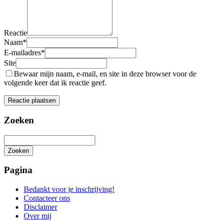
Reactie
Naam
*
E-mailadres
*
Site
Bewaar mijn naam, e-mail, en site in deze browser voor de
volgende keer dat ik reactie geef.
Zoeken
Zoeken
Het
zoeken
Pagina
is
aan
Bedankt voor je inschrijving!
de
Contacteer ons
gang
Disclaimer
Over mij