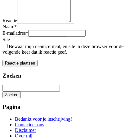
Reactie
Naam
*
E-mailadres
*
Site
Bewaar mijn naam, e-mail, en site in deze browser voor de
volgende keer dat ik reactie geef.
Zoeken
Zoeken
Het
zoeken
Pagina
is
aan
Bedankt voor je inschrijving!
de
Contacteer ons
gang
Disclaimer
Over mij