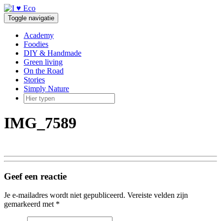
Doorgaan
naar
Toggle navigatie
inhoud
Academy
Foodies
DIY & Handmade
Green living
On the Road
Stories
Simply Nature
IMG_7589
Geef een reactie
Je e-mailadres wordt niet gepubliceerd.
Vereiste velden zijn
gemarkeerd met
*