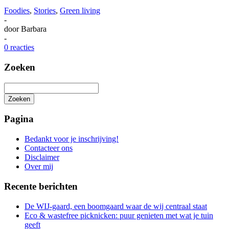
Foodies
,
Stories
,
Green living
-
door
Barbara
-
0 reacties
Zoeken
Zoeken
Het
zoeken
Pagina
is
aan
Bedankt voor je inschrijving!
de
Contacteer ons
gang
Disclaimer
Over mij
Recente berichten
De WIJ-gaard, een boomgaard waar de wij centraal staat
Eco & wastefree picknicken: puur genieten met wat je tuin
geeft