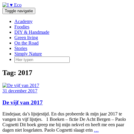
Doorgaan
naar
Toggle navigatie
inhoud
Academy
Foodies
DIY & Handmade
Green living
On the Road
Stories
Simply Nature
Tag:
2017
31 december 2017
De vijf van 2017
Eindejaar, da’s lijstjestijd. En dus probeerde ik mijn jaar 2017 te
vangen in vijf lijstjes. 1 Boeken – fictie De Acht Bergen – Paolo
Cognetti Dit boek greep me bij mijn nekvel en heeft me een paar
dagen niet losgelaten. Paolo Cognetti slaagt erin
…