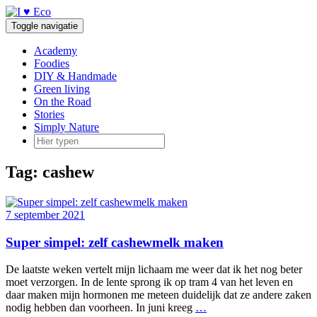
Doorgaan
naar
Toggle navigatie
inhoud
Academy
Foodies
DIY & Handmade
Green living
On the Road
Stories
Simply Nature
Tag:
cashew
7 september 2021
Super simpel: zelf cashewmelk maken
De laatste weken vertelt mijn lichaam me weer dat ik het nog beter
moet verzorgen. In de lente sprong ik op tram 4 van het leven en
daar maken mijn hormonen me meteen duidelijk dat ze andere zaken
nodig hebben dan voorheen. In juni kreeg
…