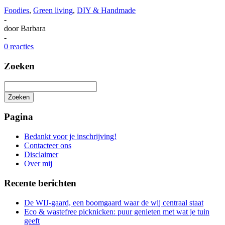
Foodies
,
Green living
,
DIY & Handmade
-
door
Barbara
-
0 reacties
Zoeken
Zoeken
Het
zoeken
Pagina
is
aan
Bedankt voor je inschrijving!
de
Contacteer ons
gang
Disclaimer
Over mij
Recente berichten
De WIJ-gaard, een boomgaard waar de wij centraal staat
Eco & wastefree picknicken: puur genieten met wat je tuin
geeft