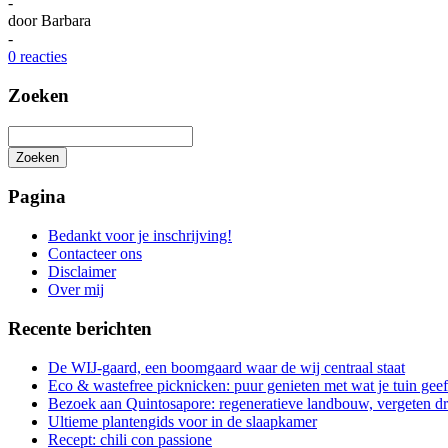
-
door
Barbara
-
0 reacties
Zoeken
Zoeken
Het
zoeken
Pagina
is
aan
Bedankt voor je inschrijving!
de
Contacteer ons
gang
Disclaimer
Over mij
Recente berichten
De WIJ-gaard, een boomgaard waar de wij centraal staat
Eco & wastefree picknicken: puur genieten met wat je tuin geef
Bezoek aan Quintosapore: regeneratieve landbouw, vergeten 
Ultieme plantengids voor in de slaapkamer
Recept: chili con passione