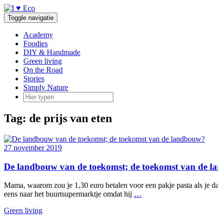
Doorgaan
naar
Toggle navigatie
inhoud
Academy
Foodies
DIY & Handmade
Green living
On the Road
Stories
Simply Nature
Tag:
de prijs van eten
27 november 2019
De landbouw van de toekomst; de toekomst van de 
Mama, waarom zou je 1,30 euro betalen voor een pakje pasta als je dat
eens naar het buurtsupermarktje omdat hij
…
Green living