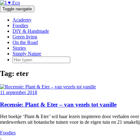
Doorgaan
naar
Toggle navigatie
inhoud
Academy
Foodies
DIY & Handmade
Green living
On the Road
Stories
Simply Nature
Tag:
eter
11 september 2018
Recensie: Plant & Eter – van vezels tot vanille
Het boekje ‘Plant & Eter’ wil haar lezers inspireren door verhalen over 
medewerkers uit botanische tuinen voor in de eigen tuin en 21 smakeli
Foodies
-