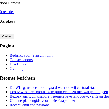
door
Barbara
-
0 reacties
Zoeken
Zoeken
Het
zoeken
Pagina
is
aan
Bedankt voor je inschrijving!
de
Contacteer ons
gang
Disclaimer
Over mij
Recente berichten
De WIJ-gaard, een boomgaard waar de wij centraal staat
Eco & wastefree picknicken: puur genieten met wat je tuin geeft
Bezoek aan Quintosapore: regeneratieve landbouw, vergeten dr
Ultieme plantengids voor in de slaapkamer
Recept: chili con passione