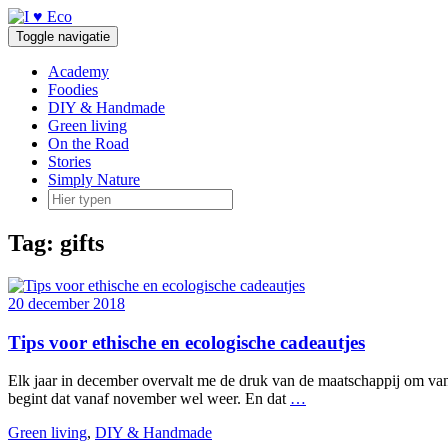
Doorgaan
naar
Toggle navigatie
inhoud
Academy
Foodies
DIY & Handmade
Green living
On the Road
Stories
Simply Nature
Tag:
gifts
20 december 2018
Tips voor ethische en ecologische cadeautjes
Elk jaar in december overvalt me de druk van de maatschappij om van al
begint dat vanaf november wel weer. En dat
…
Green living
,
DIY & Handmade