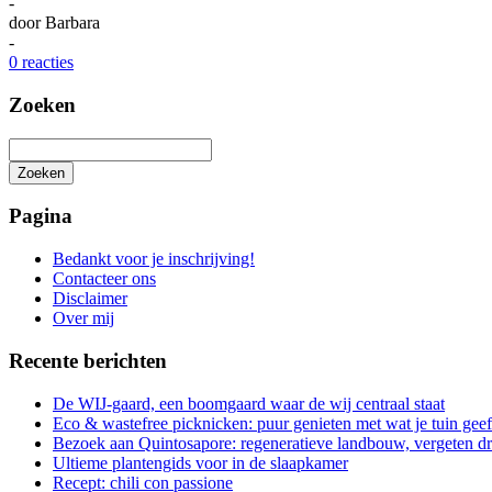
-
door
Barbara
-
0 reacties
Zoeken
Zoeken
Het
zoeken
Pagina
is
aan
Bedankt voor je inschrijving!
de
Contacteer ons
gang
Disclaimer
Over mij
Recente berichten
De WIJ-gaard, een boomgaard waar de wij centraal staat
Eco & wastefree picknicken: puur genieten met wat je tuin geef
Bezoek aan Quintosapore: regeneratieve landbouw, vergeten 
Ultieme plantengids voor in de slaapkamer
Recept: chili con passione