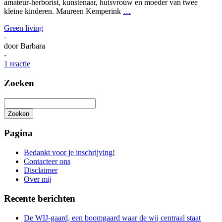
amateur-herborist, kunstenaar, huisvrouw en moeder van twee
kleine kinderen. Maureen Kemperink
…
Green living
-
door
Barbara
-
1 reactie
Zoeken
Zoeken
Het
zoeken
Pagina
is
aan
Bedankt voor je inschrijving!
de
Contacteer ons
gang
Disclaimer
Over mij
Recente berichten
De WIJ-gaard, een boomgaard waar de wij centraal staat