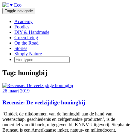
Doorgaan
naar
Toggle navigatie
inhoud
Academy
Foodies
DIY & Handmade
Green living
On the Road
Stories
Simply Nature
Tag:
honingbij
26 maart 2019
Recensie: De veelzijdige honingbij
‘Ontdek de rijkdommen van de honingbij aan de hand van
wetenschap, geschiedenis en zelfgemaakte producten’, is de
ondertitel van dit boek, uitgegeven bij KNNV Uitgeverij. Stephanie
Bruneau is een Amerikaanse imker, natuur- en milieudocent,