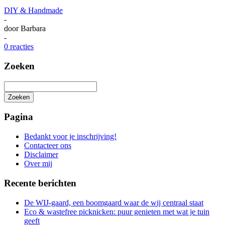
DIY & Handmade
-
door
Barbara
-
0 reacties
Zoeken
Zoeken
Het
zoeken
Pagina
is
aan
Bedankt voor je inschrijving!
de
Contacteer ons
gang
Disclaimer
Over mij
Recente berichten
De WIJ-gaard, een boomgaard waar de wij centraal staat
Eco & wastefree picknicken: puur genieten met wat je tuin
geeft