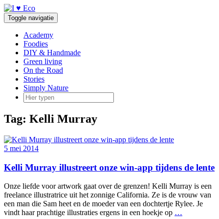
Doorgaan
naar
Toggle navigatie
inhoud
Academy
Foodies
DIY & Handmade
Green living
On the Road
Stories
Simply Nature
Tag:
Kelli Murray
5 mei 2014
Kelli Murray illustreert onze win-app tijdens de lente
Onze liefde voor artwork gaat over de grenzen! Kelli Murray is een
freelance illustratrice uit het zonnige California. Ze is de vrouw van
een man die Sam heet en de moeder van een dochtertje Rylee. Je
vindt haar prachtige illustraties ergens in een hoekje op
…