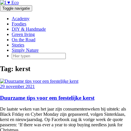
Doorgaan
naar
Toggle navigatie
inhoud
Academy
Foodies
DIY & Handmade
Green living
On the Road
Stories
Simply Nature
Tag:
kerst
29 november 2021
Duurzame tips voor een feestelijke kerst
De laatste weken van het jaar zijn consumentenweken bij uitstek: als
Black Friday en Cyber Monday zijn gepasseerd, volgen Sinterklaas,
kerst en nieuwjaarsdag. Op Facebook zag ik vorige week de quote
passeren: ‘If there was ever a year to stop buying needless junk for
Christmas,
…