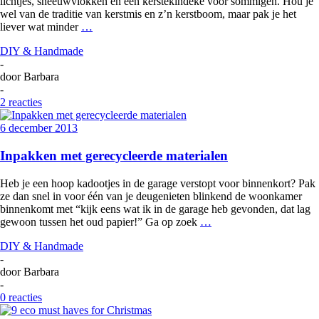
lichtjes, sneeuwvlokken en een kerstekindeke voor sommigen. Hou je
wel van de traditie van kerstmis en z’n kerstboom, maar pak je het
liever wat minder
…
DIY & Handmade
-
door
Barbara
-
2 reacties
6 december 2013
Inpakken met gerecycleerde materialen
Heb je een hoop kadootjes in de garage verstopt voor binnenkort? Pak
ze dan snel in voor één van je deugenieten blinkend de woonkamer
binnenkomt met “kijk eens wat ik in de garage heb gevonden, dat lag
gewoon tussen het oud papier!” Ga op zoek
…
DIY & Handmade
-
door
Barbara
-
0 reacties