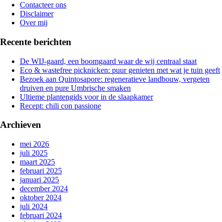
de
Contacteer ons
gang
Disclaimer
Over mij
Recente berichten
De WIJ-gaard, een boomgaard waar de wij centraal staat
Eco & wastefree picknicken: puur genieten met wat je tuin geeft
Bezoek aan Quintosapore: regeneratieve landbouw, vergeten
druiven en pure Umbrische smaken
Ultieme plantengids voor in de slaapkamer
Recept: chili con passione
Archieven
mei 2026
juli 2025
maart 2025
februari 2025
januari 2025
december 2024
oktober 2024
juli 2024
februari 2024