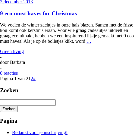
2 december 2013
9 eco must haves for Christmas
We voelen de winter zachtjes in onze hals blazen. Samen met de frisse
kou komt ook kerstmis eraan. Voor wie graag cadeautjes uitdeelt en
graag eco uitpakt, hebben we een inspirerend lijstje gemaakt met 9 eco
must haves! Als je op de bolletjes klikt, word
…
Green living
-
door
Barbara
-
0 reacties
Pagina 1 van 2
1
2
»
Zoeken
Zoeken
Het
zoeken
Pagina
is
aan
Bedankt voor je inschrijving!