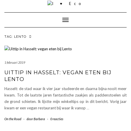
Doorgaan
naar
inhoud
Toggle navigatie
TAG:
LENTO
1 februari 2019
UITTIP IN HASSELT: VEGAN ETEN BIJ
LENTO
Hasselt: de stad waar ik vier jaar studeerde en daarna bijna nooit meer
kwam. Tot de laatste jaren fantastische zaakjes als paddenstoelen uit
de grond schieten. Ik lijstte mijn winkeltips op in dit bericht. Vorig jaar
kwam er een vegan restaurant bij waar ik vanop
…
On the Road
-
door
Barbara
-
0 reacties