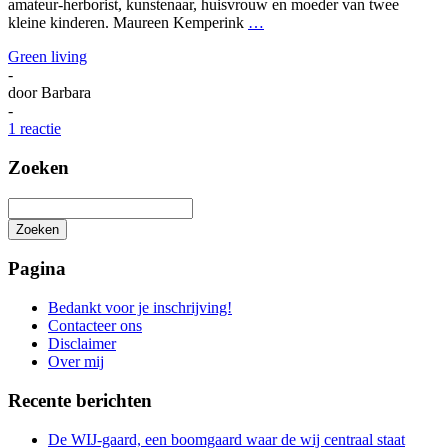
amateur-herborist, kunstenaar, huisvrouw en moeder van twee
kleine kinderen. Maureen Kemperink
…
Green living
-
door
Barbara
-
1 reactie
Zoeken
Zoeken
Het
zoeken
Pagina
is
aan
Bedankt voor je inschrijving!
de
Contacteer ons
gang
Disclaimer
Over mij
Recente berichten
De WIJ-gaard, een boomgaard waar de wij centraal staat