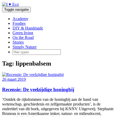
Doorgaan
naar
Toggle navigatie
inhoud
Academy
Foodies
DIY & Handmade
Green living
On the Road
Stories
Simply Nature
Tag:
lippenbalsem
26 maart 2019
Recensie: De veelzijdige honingbij
‘Ontdek de rijkdommen van de honingbij aan de hand van
wetenschap, geschiedenis en zelfgemaakte producten’, is de
ondertitel van dit boek, uitgegeven bij KNNV Uitgeverij. Stephanie
Bruneau is een Amerikaanse imker, natuur- en milieudocent,