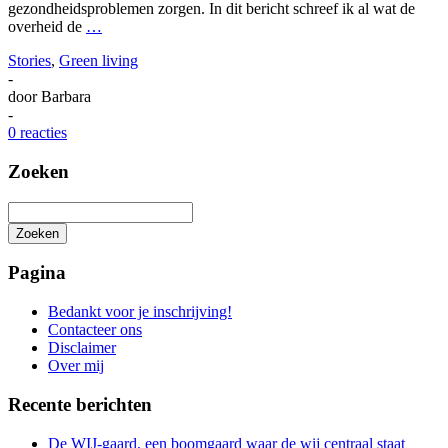
gezondheidsproblemen zorgen. In dit bericht schreef ik al wat de
overheid de
…
Stories
,
Green living
-
door
Barbara
-
0 reacties
Zoeken
Zoeken
Het
zoeken
Pagina
is
aan
Bedankt voor je inschrijving!
de
Contacteer ons
gang
Disclaimer
Over mij
Recente berichten
De WIJ-gaard, een boomgaard waar de wij centraal staat