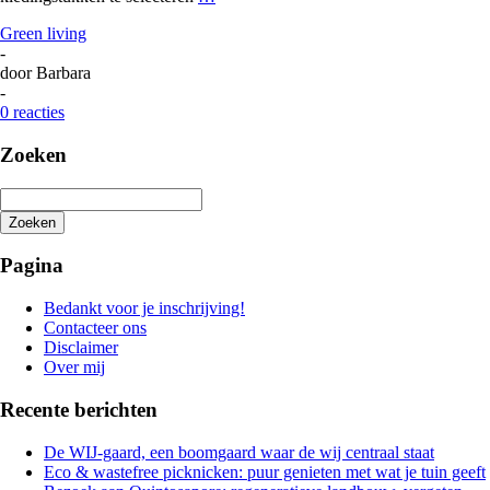
Green living
-
door
Barbara
-
0 reacties
Zoeken
Zoeken
Het
zoeken
Pagina
is
aan
Bedankt voor je inschrijving!
de
Contacteer ons
gang
Disclaimer
Over mij
Recente berichten
De WIJ-gaard, een boomgaard waar de wij centraal staat
Eco & wastefree picknicken: puur genieten met wat je tuin geeft