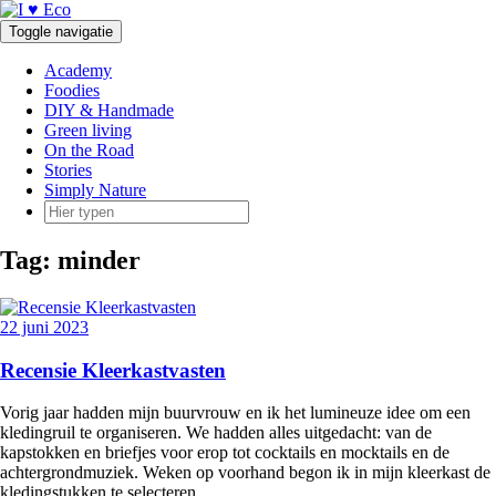
Doorgaan
naar
Toggle navigatie
inhoud
Academy
Foodies
DIY & Handmade
Green living
On the Road
Stories
Simply Nature
Tag:
minder
22 juni 2023
Recensie Kleerkastvasten
Vorig jaar hadden mijn buurvrouw en ik het lumineuze idee om een
kledingruil te organiseren. We hadden alles uitgedacht: van de
kapstokken en briefjes voor erop tot cocktails en mocktails en de
achtergrondmuziek. Weken op voorhand begon ik in mijn kleerkast de
kledingstukken te selecteren
…