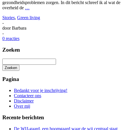
gezondheidsproblemen zorgen. In dit bericht schreef ik al wat de
overheid de
…
Stories
,
Green living
-
door
Barbara
-
0 reacties
Zoeken
Zoeken
Het
zoeken
Pagina
is
aan
Bedankt voor je inschrijving!
de
Contacteer ons
gang
Disclaimer
Over mij
Recente berichten
De WIJ-gaard, een boomgaard waar de wij centraal staat