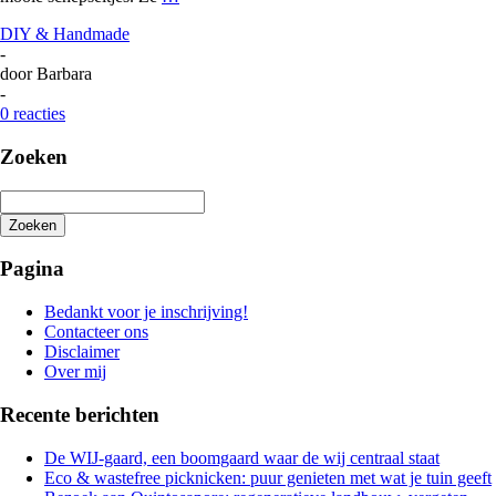
DIY & Handmade
-
door
Barbara
-
0 reacties
Zoeken
Zoeken
Het
zoeken
Pagina
is
aan
Bedankt voor je inschrijving!
de
Contacteer ons
gang
Disclaimer
Over mij
Recente berichten
De WIJ-gaard, een boomgaard waar de wij centraal staat
Eco & wastefree picknicken: puur genieten met wat je tuin geeft