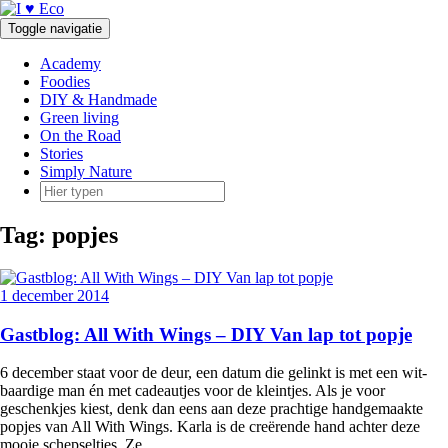
Doorgaan
naar
Toggle navigatie
inhoud
Academy
Foodies
DIY & Handmade
Green living
On the Road
Stories
Simply Nature
Tag:
popjes
1 december 2014
Gastblog: All With Wings – DIY Van lap tot popje
6 december staat voor de deur, een datum die gelinkt is met een wit-
baardige man én met cadeautjes voor de kleintjes. Als je voor
geschenkjes kiest, denk dan eens aan deze prachtige handgemaakte
popjes van All With Wings. Karla is de creërende hand achter deze
mooie schepseltjes. Ze
…