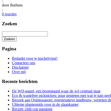
-
door
Barbara
-
0 reacties
Zoeken
Zoeken
Het
zoeken
Pagina
is
aan
Bedankt voor je inschrijving!
de
Contacteer ons
gang
Disclaimer
Over mij
Recente berichten
De WIJ-gaard, een boomgaard waar de wij centraal staat
Eco & wastefree picknicken: puur genieten met wat je tuin geef
Bezoek aan Quintosapore: regeneratieve landbouw, vergeten 
Ultieme plantengids voor in de slaapkamer
Recept: chili con passione