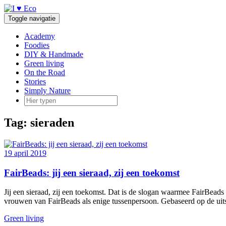
Doorgaan
naar
Toggle navigatie
inhoud
Academy
Foodies
DIY & Handmade
Green living
On the Road
Stories
Simply Nature
Tag:
sieraden
19 april 2019
FairBeads: jij een sieraad, zij een toekomst
Jij een sieraad, zij een toekomst. Dat is de slogan waarmee FairBea
vrouwen van FairBeads als enige tussenpersoon. Gebaseerd op de uit
Green living