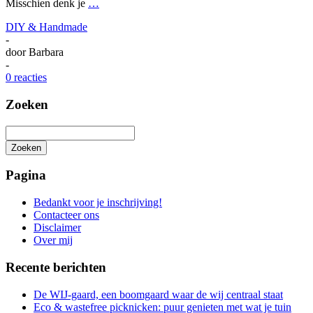
Misschien denk je
…
DIY & Handmade
-
door
Barbara
-
0 reacties
Zoeken
Zoeken
Het
zoeken
Pagina
is
aan
Bedankt voor je inschrijving!
de
Contacteer ons
gang
Disclaimer
Over mij
Recente berichten
De WIJ-gaard, een boomgaard waar de wij centraal staat
Eco & wastefree picknicken: puur genieten met wat je tuin