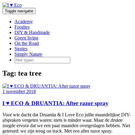
Doorgaan
naar
Toggle navigatie
inhoud
Academy
Foodies
DIY & Handmade
Green living
On the Road
Stories
Simply Nature
Tag:
tea tree
1 november 2018
I ♥ ECO & DRUANTIA: After razor spray
Voor wie dacht dat Druantia & I Love Eco jullie maandelijkse DIY-
afspraken vergeten waren: niets is minder waar. Maar de drukte
zorgde ervoor dat we een paar maanden overgeslagen hebben. Niet
getreurd: we zijn terug on track. Met een after razor spray.