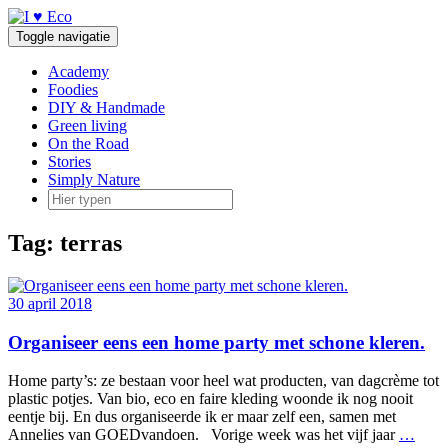
Doorgaan
naar
Toggle navigatie
inhoud
Academy
Foodies
DIY & Handmade
Green living
On the Road
Stories
Simply Nature
Tag:
terras
30 april 2018
Organiseer eens een home party met schone kleren.
Home party’s: ze bestaan voor heel wat producten, van dagcrème tot
plastic potjes. Van bio, eco en faire kleding woonde ik nog nooit
eentje bij. En dus organiseerde ik er maar zelf een, samen met
Annelies van GOEDvandoen. Vorige week was het vijf jaar
…