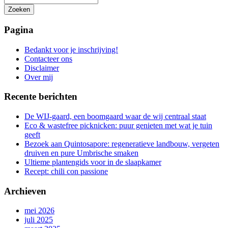
Zoeken
Het
zoeken
Pagina
is
aan
Bedankt voor je inschrijving!
de
Contacteer ons
gang
Disclaimer
Over mij
Recente berichten
De WIJ-gaard, een boomgaard waar de wij centraal staat
Eco & wastefree picknicken: puur genieten met wat je tuin
geeft
Bezoek aan Quintosapore: regeneratieve landbouw, vergeten
druiven en pure Umbrische smaken
Ultieme plantengids voor in de slaapkamer
Recept: chili con passione
Archieven
mei 2026
juli 2025