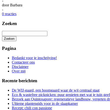
-
door
Barbara
-
0 reacties
Zoeken
Zoeken
Het
zoeken
Pagina
is
aan
Bedankt voor je inschrijving!
de
Contacteer ons
gang
Disclaimer
Over mij
Recente berichten
De WIJ-gaard, een boomgaard waar de wij centraal staat
Eco & wastefree picknicken: puur genieten met wat je tuin geef
Bezoek aan Quintosapore: regeneratieve landbouw, vergeten 
Ultieme plantengids voor in de slaapkamer
Recept: chili con passione