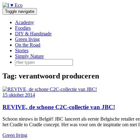
Doorgaan
naar
Toggle navigatie
inhoud
Academy
Foodies
DIY & Handmade
Green living
On the Road
Stories
Simply Nature
Tag:
verantwoord produceren
15 oktober 2014
REVIVE, de schone C2C-collectie van JBC!
Schoon nieuws in België! JBC lanceert als eerste Belgische retailer 
het Cradle to Cradle concept. Het was voor ons de inspiratie om met 
Green living