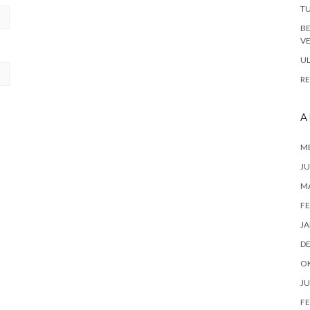
TU
B
VE
UL
RE
A
ME
JU
M
FE
JA
D
O
JU
FE