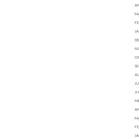
AP
M
FE
JA
D
N
O
SE
A
JU
JU
ME
AP
M
FE
JA