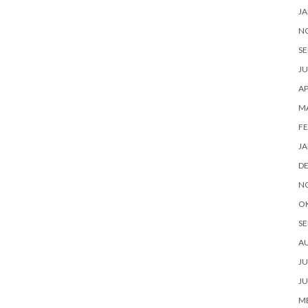
JA
N
SE
JU
AP
M
FE
JA
D
N
O
SE
A
JU
JU
ME