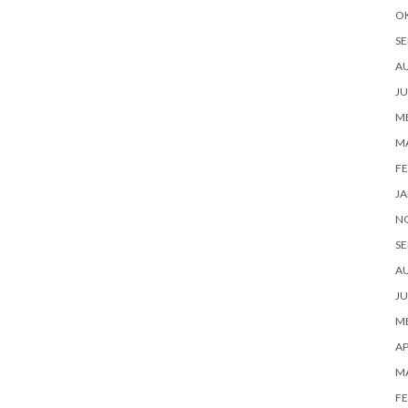
O
SE
A
JU
ME
M
FE
JA
N
SE
A
JU
ME
AP
M
FE