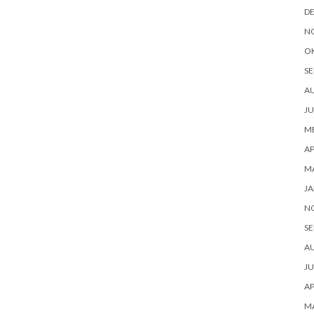
D
N
O
SE
A
JU
ME
AP
M
JA
N
SE
A
JU
AP
M