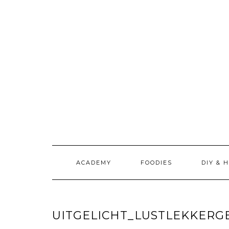
Doorgaan
naar
inhoud
ACADEMY
FOODIES
DIY & 
UITGELICHT_LUSTLEKKER