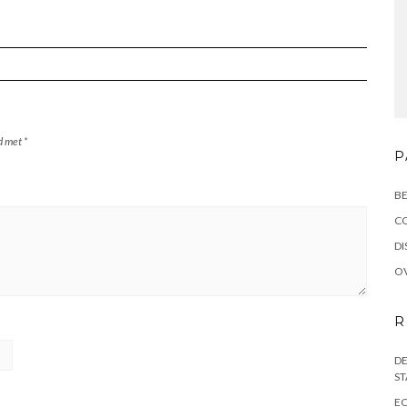
rd met
*
P
BE
C
DI
OV
R
DE
ST
EC