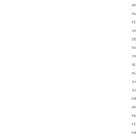
AP
M
FE
JA
D
N
O
SE
A
JU
JU
ME
AP
M
FE
ME