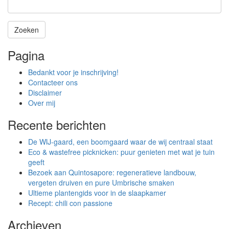
Zoeken
Het
Pagina
zoeken
is
Bedankt voor je inschrijving!
aan
Contacteer ons
de
Disclaimer
gang
Over mij
Recente berichten
De WIJ-gaard, een boomgaard waar de wij centraal staat
Eco & wastefree picknicken: puur genieten met wat je tuin
geeft
Bezoek aan Quintosapore: regeneratieve landbouw,
vergeten druiven en pure Umbrische smaken
Ultieme plantengids voor in de slaapkamer
Recept: chili con passione
Archieven