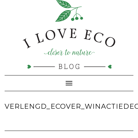
Doorgaan
naar
inhoud
Toggle navigatie
VERLENGD_ECOVER_WINACTIEDEC