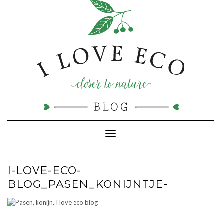
Doorgaan
naar
inhoud
Toggle navigatie
I-LOVE-ECO-
BLOG_PASEN_KONIJNTJE-