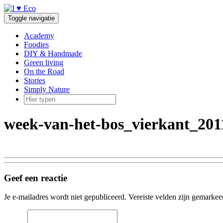
Doorgaan
naar
Toggle navigatie
inhoud
Academy
Foodies
DIY & Handmade
Green living
On the Road
Stories
Simply Nature
week-van-het-bos_vierkant_201
Geef een reactie
Je e-mailadres wordt niet gepubliceerd.
Vereiste velden zijn gemarke