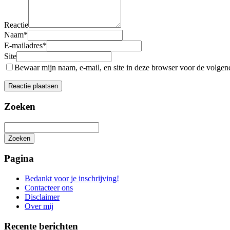
Reactie
Naam
*
E-mailadres
*
Site
Bewaar mijn naam, e-mail, en site in deze browser voor de volgende
Zoeken
Zoeken
Het
zoeken
Pagina
is
aan
Bedankt voor je inschrijving!
de
Contacteer ons
gang
Disclaimer
Over mij
Recente berichten