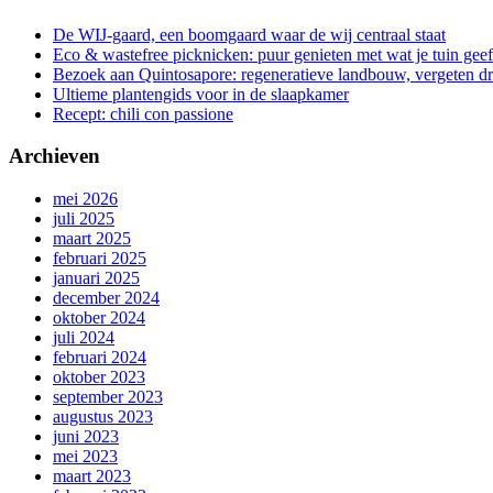
De WIJ-gaard, een boomgaard waar de wij centraal staat
Eco & wastefree picknicken: puur genieten met wat je tuin geef
Bezoek aan Quintosapore: regeneratieve landbouw, vergeten 
Ultieme plantengids voor in de slaapkamer
Recept: chili con passione
Archieven
mei 2026
juli 2025
maart 2025
februari 2025
januari 2025
december 2024
oktober 2024
juli 2024
februari 2024
oktober 2023
september 2023
augustus 2023
juni 2023
mei 2023
maart 2023