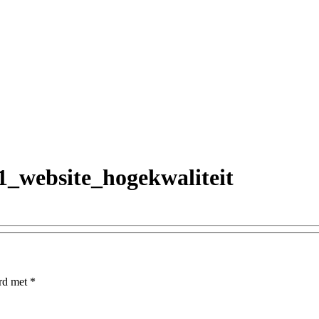
1_website_hogekwaliteit
erd met
*