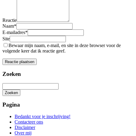
Reactie
Naam
*
E-mailadres
*
Site
Bewaar mijn naam, e-mail, en site in deze browser voor de
volgende keer dat ik reactie geef.
Zoeken
Zoeken
Het
zoeken
Pagina
is
aan
Bedankt voor je inschrijving!
de
Contacteer ons
gang
Disclaimer
Over mij