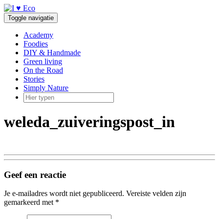
Doorgaan
naar
Toggle navigatie
inhoud
Academy
Foodies
DIY & Handmade
Green living
On the Road
Stories
Simply Nature
weleda_zuiveringspost_in
Geef een reactie
Je e-mailadres wordt niet gepubliceerd.
Vereiste velden zijn
gemarkeerd met
*