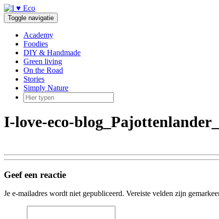
Doorgaan
naar
Toggle navigatie
inhoud
Academy
Foodies
DIY & Handmade
Green living
On the Road
Stories
Simply Nature
I-love-eco-blog_Pajottenlander
Geef een reactie
Je e-mailadres wordt niet gepubliceerd.
Vereiste velden zijn gemarke