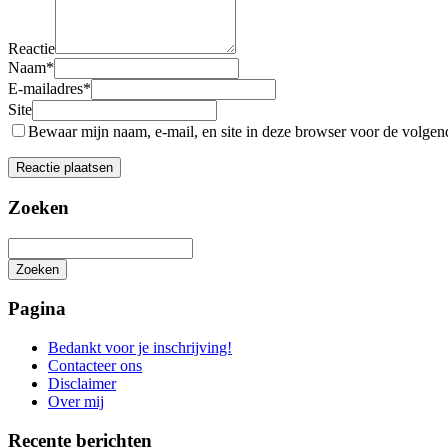
Reactie
Naam
*
E-mailadres
*
Site
Bewaar mijn naam, e-mail, en site in deze browser voor de volgende
Zoeken
Zoeken
Het
zoeken
Pagina
is
aan
Bedankt voor je inschrijving!
de
Contacteer ons
gang
Disclaimer
Over mij
Recente berichten