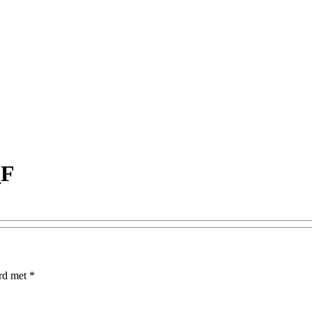
_F
erd met
*