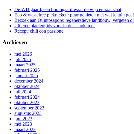
De WIJ-gaard, een boomgaard waar de wij centraal staat
Eco & wastefree picknicken: puur genieten met wat je tuin geef
Bezoek aan Quintosapore: regeneratieve landbouw, vergeten 
Ultieme plantengids voor in de slaapkamer
Recept: chili con passione
Archieven
mei 2026
juli 2025
maart 2025
februari 2025
januari 2025
december 2024
oktober 2024
juli 2024
februari 2024
oktober 2023
september 2023
augustus 2023
juni 2023
mei 2023
maart 2023