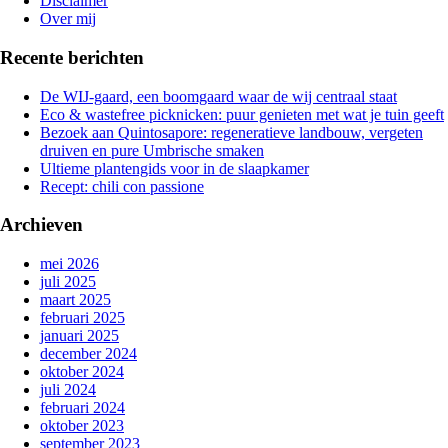
Disclaimer
Over mij
Recente berichten
De WIJ-gaard, een boomgaard waar de wij centraal staat
Eco & wastefree picknicken: puur genieten met wat je tuin geeft
Bezoek aan Quintosapore: regeneratieve landbouw, vergeten
druiven en pure Umbrische smaken
Ultieme plantengids voor in de slaapkamer
Recept: chili con passione
Archieven
mei 2026
juli 2025
maart 2025
februari 2025
januari 2025
december 2024
oktober 2024
juli 2024
februari 2024
oktober 2023
september 2023