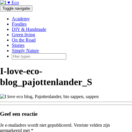
Doorgaan
naar
Toggle navigatie
inhoud
Academy
Foodies
DIY & Handmade
Green living
On the Road
Stories
Simply Nature
I-love-eco-
blog_pajottenlander_S
Geef een reactie
Je e-mailadres wordt niet gepubliceerd.
Vereiste velden zijn
gemarkeerd met
*