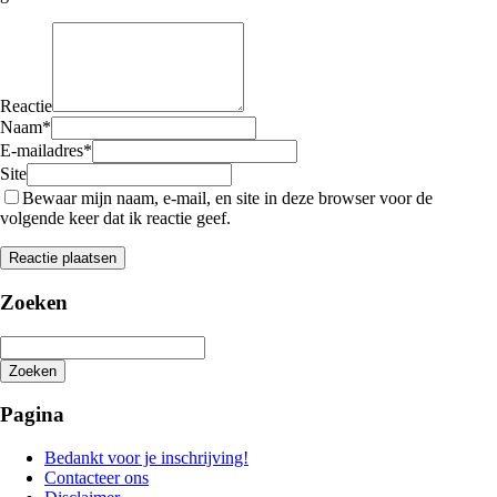
Reactie
Naam
*
E-mailadres
*
Site
Bewaar mijn naam, e-mail, en site in deze browser voor de
volgende keer dat ik reactie geef.
Zoeken
Zoeken
Het
zoeken
Pagina
is
aan
Bedankt voor je inschrijving!
de
Contacteer ons
gang