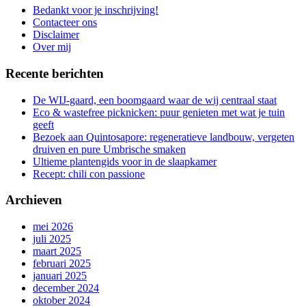
aan
Bedankt voor je inschrijving!
de
Contacteer ons
gang
Disclaimer
Over mij
Recente berichten
De WIJ-gaard, een boomgaard waar de wij centraal staat
Eco & wastefree picknicken: puur genieten met wat je tuin
geeft
Bezoek aan Quintosapore: regeneratieve landbouw, vergeten
druiven en pure Umbrische smaken
Ultieme plantengids voor in de slaapkamer
Recept: chili con passione
Archieven
mei 2026
juli 2025
maart 2025
februari 2025
januari 2025
december 2024
oktober 2024