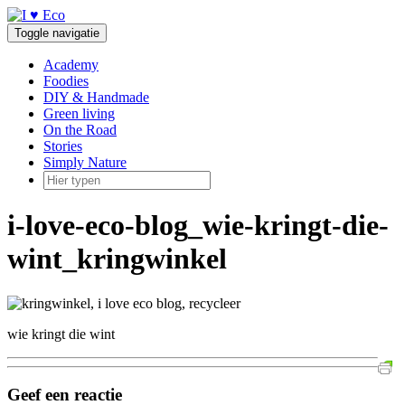
Doorgaan
naar
Toggle navigatie
inhoud
Academy
Foodies
DIY & Handmade
Green living
On the Road
Stories
Simply Nature
i-love-eco-blog_wie-kringt-die-
wint_kringwinkel
wie kringt die wint
Geef een reactie