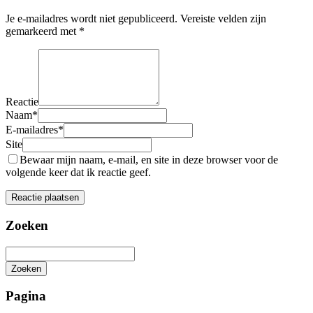
Je e-mailadres wordt niet gepubliceerd.
Vereiste velden zijn
gemarkeerd met
*
Reactie
Naam
*
E-mailadres
*
Site
Bewaar mijn naam, e-mail, en site in deze browser voor de
volgende keer dat ik reactie geef.
Zoeken
Zoeken
Het
zoeken
Pagina
is