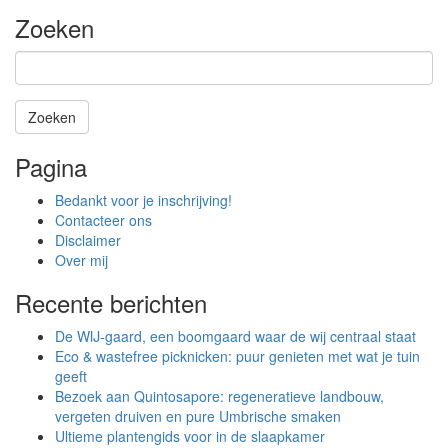
Zoeken
Zoeken
Het
Pagina
zoeken
is
Bedankt voor je inschrijving!
aan
Contacteer ons
de
Disclaimer
gang
Over mij
Recente berichten
De WIJ-gaard, een boomgaard waar de wij centraal staat
Eco & wastefree picknicken: puur genieten met wat je tuin
geeft
Bezoek aan Quintosapore: regeneratieve landbouw,
vergeten druiven en pure Umbrische smaken
Ultieme plantengids voor in de slaapkamer