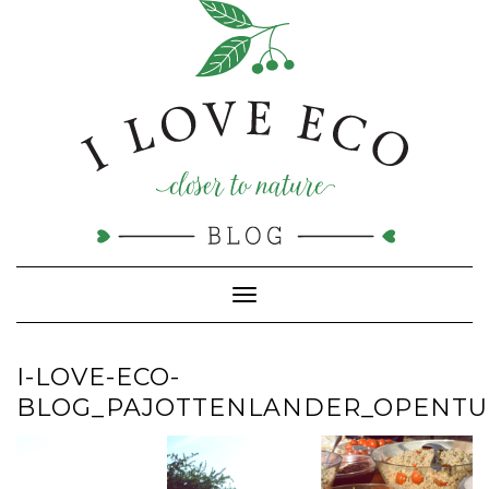
Doorgaan
naar
inhoud
Toggle navigatie
I-LOVE-ECO-
BLOG_PAJOTTENLANDER_OPENTU