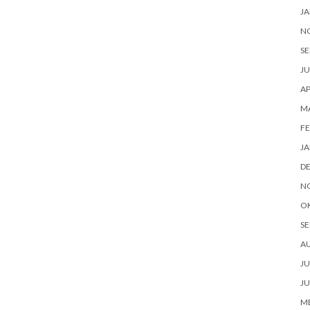
JA
N
SE
JU
AP
M
FE
JA
D
N
O
SE
A
JU
JU
ME