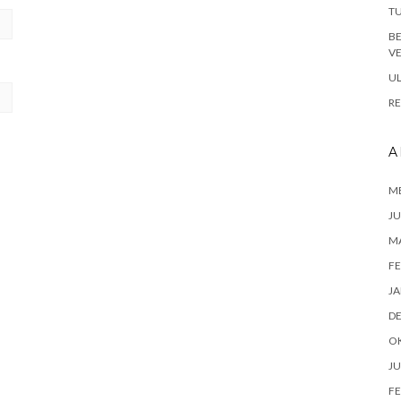
TU
B
VE
UL
RE
A
ME
JU
M
FE
JA
D
O
JU
FE