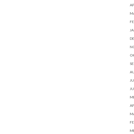
AP
M
FE
JA
D
N
O
SE
A
JU
JU
ME
AP
M
FE
ME