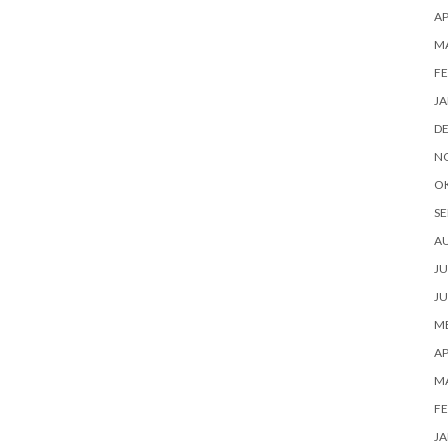
AP
M
FE
JA
D
N
O
SE
A
JU
JU
ME
AP
M
FE
JA