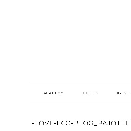
Doorgaan
naar
inhoud
ACADEMY
FOODIES
DIY & 
I-LOVE-ECO-BLOG_PAJOTT