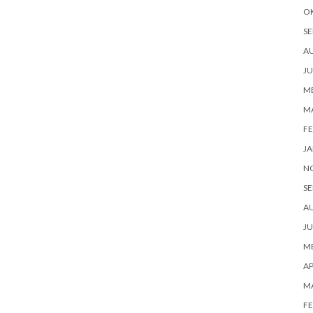
O
SE
A
JU
ME
M
FE
JA
N
SE
A
JU
ME
AP
M
FE