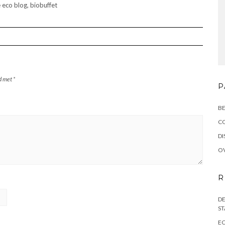
rd met
*
P
BE
C
DI
OV
R
DE
ST
EC