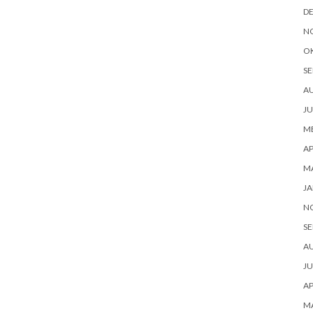
D
N
O
SE
A
JU
ME
AP
M
JA
N
SE
A
JU
AP
M